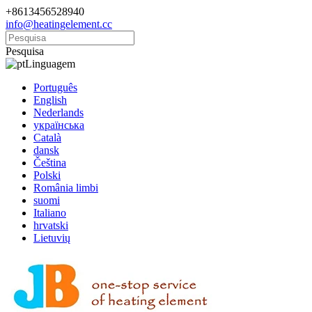
+8613456528940
info@heatingelement.cc
Pesquisa
Linguagem
Português
English
Nederlands
українська
Català
dansk
Čeština
Polski
România limbi
suomi
Italiano
hrvatski
Lietuvių